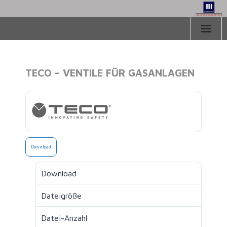
Herzlich Willkommen
TECO – VENTILE FÜR GASANLAGEN
Aktuelles
Vertretungen
Downloads
Über uns
Download
Kontakt
Download
31
Dateigröße
6.65 MB
Datei-Anzahl
1