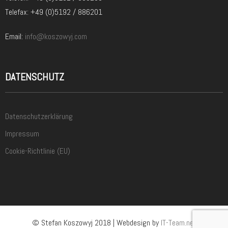
Telefax: +49 (0)5192 / 886201
Email:
info@koszowyj.com
DATENSCHUTZ
Datenschutzerklärung
Impressum
Cookie-Richtlinie (EU)
© Stefan Koszowyj 2018 | Webdesign by
IT-Team.net