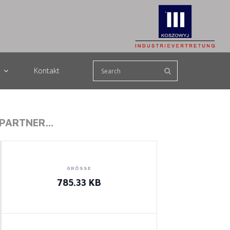
s
Kontakt
HPARTNER…
GRÖSSE
785.33 KB