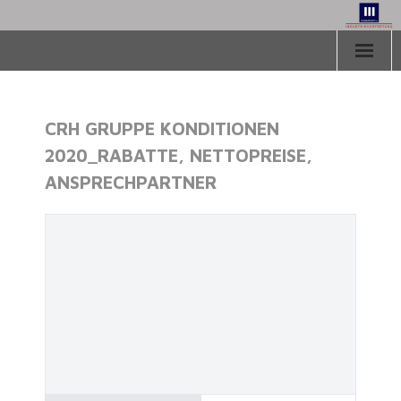
Herzlich Willkommen
CRH GRUPPE KONDITIONEN
Aktuelles
2020_RABATTE, NETTOPREISE,
Vertretungen
ANSPRECHPARTNER
Downloads
Über uns
Kontakt